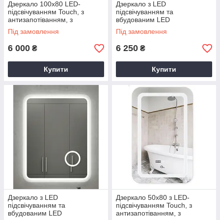
Дзеркало 100х80 LED-
Дзеркало з LED
підсвічуванням Touch, з
підсвічуванням та
антизапотіванням, з
вбудованим LED
годинником, диммером, рег.
косметичним дзеркалом
Під замовлення
Під замовлення
яскравості
6 000
6 250
₴
₴
Купити
Купити
Дзеркало з LED
Дзеркало 50х80 з LED-
підсвічуванням та
підсвічуванням Touch, з
вбудованим LED
антизапотіванням, з