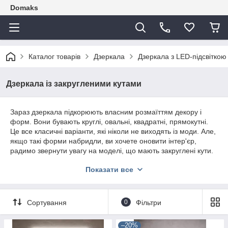
Domaks
Каталог товарів
Дзеркала
Дзеркала з LED-підсвіткою
Дзеркала із закругленими кутами
Зараз дзеркала підкорюють власним розмаїттям декору і
форм. Вони бувають круглі, овальні, квадратні, прямокутні.
Це все класичні варіанти, які ніколи не виходять із моди. Але,
якщо такі форми набридли, ви хочете оновити інтер'єр,
радимо звернути увагу на моделі, що мають закруглені кути.
Такі полотна бувають квадратні та прямокутні. Кути
Показати все
закруглюються ще у процесі обробки полотен. У результаті
виходять вироби, що мають традиційну форму, але
оригінальне доповнення, що змінює їхнє сприйняття.
Наш інтернет-магазин пропонує величезний вибір дзеркал. У
Сортування
0
Фільтри
нас ви зможете замовити
дзеркало із закругленими
кутами
, а також вироби різних форм, розмірів.
–20%