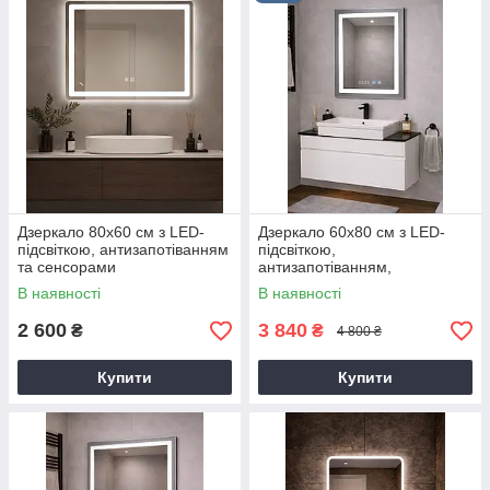
Дзеркало 80х60 см з LED-
Дзеркало 60х80 см з LED-
підсвіткою, антизапотіванням
підсвіткою,
та сенсорами
антизапотіванням,
годинником та сенсорами
В наявності
В наявності
2 600
3 840
₴
₴
4 800 ₴
Купити
Купити