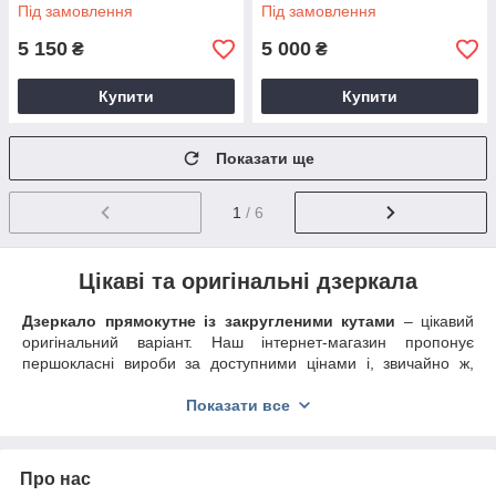
косметичним дзеркалом
годинником, диммером, рег.
Під замовлення
Під замовлення
яскравості
5 150
5 000
₴
₴
Купити
Купити
Показати ще
1
/ 6
Цікаві та оригінальні дзеркала
Дзеркало прямокутне із закругленими кутами
– цікавий
оригінальний варіант. Наш інтернет-магазин пропонує
першокласні вироби за доступними цінами і, звичайно ж,
високої якості.
Показати все
Моделі, які представлені на нашому сайті, мають справді
величезний попит. І все тому, що вони виготовлені за рахунок
інноваційних технологій і можуть стати ідеальним
доповненням майже кожного інтер'єру в будь-якій кімнаті.
Про нас