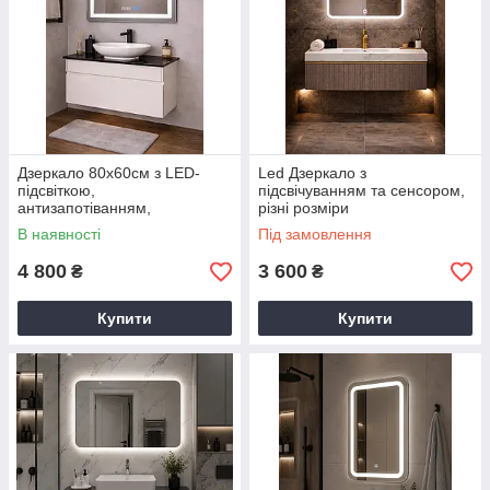
Дзеркало 80х60см з LED-
Led Дзеркало з
підсвіткою,
підсвічуванням та сенсором,
антизапотіванням,
різні розміри
годинником та сенсорами
В наявності
Під замовлення
4 800
3 600
₴
₴
Купити
Купити