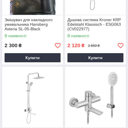
Змішувач для накладного
Душова система Kroner KRP
умивальника Hansberg
Edelstahl Klassisch - ESG063
Asteria SL-05-Black
(CV022977)
В наявності
В наявності
2 300
2 120
₴
₴
2 650 ₴
Купити
Купити