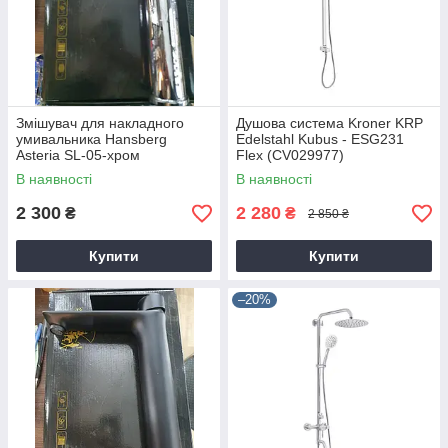
Змішувач для накладного
Душова система Kroner KRP
умивальника Hansberg
Edelstahl Kubus - ESG231
Asteria SL-05-хром
Flex (CV029977)
В наявності
В наявності
2 300
2 280
₴
₴
2 850 ₴
Купити
Купити
–20%