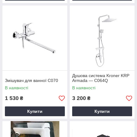
Душова система Kroner KRP
Змішувач для ванної С070
Armada — C064Q
В наявності
В наявності
1 530
3 200
₴
₴
Купити
Купити