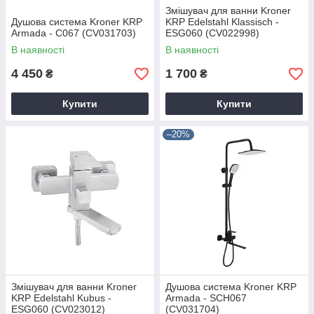
Змішувач для ванни Kroner
Душова система Kroner KRP
KRP Edelstahl Klassisch -
Armada - C067 (CV031703)
ESG060 (CV022998)
В наявності
В наявності
4 450
1 700
₴
₴
Купити
Купити
–20%
Змішувач для ванни Kroner
Душова система Kroner KRP
KRP Edelstahl Kubus -
Armada - SCH067
ESG060 (CV023012)
(CV031704)