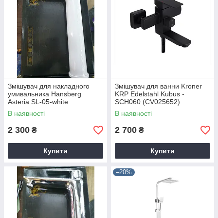
Змішувач для накладного
Змішувач для ванни Kroner
умивальника Hansberg
KRP Edelstahl Kubus -
Asteria SL-05-white
SCH060 (CV025652)
В наявності
В наявності
2 300
2 700
₴
₴
Купити
Купити
–20%