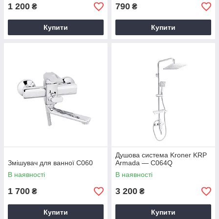
1 200
790
₴
₴
Купити
Купити
Душова система Kroner KRP
Змішувач для ванної С060
Armada — C064Q
В наявності
В наявності
1 700
3 200
₴
₴
Купити
Купити