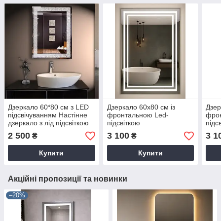
Дзеркало 60*80 см з LED
Дзеркало 60х80 см із
Дзер
підсвічуванням Настінне
фронтальною Led-
фро
дзеркало з лід підсвіткою
підсвіткою
підс
для ванної кімнати 1-008м
2 500
3 100
3 1
₴
₴
Купити
Купити
Акційні пропозиції та новинки
–20%