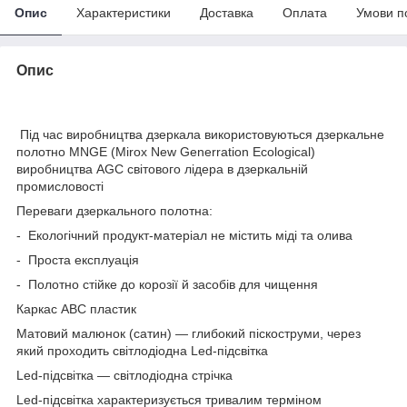
Опис
Характеристики
Доставка
Оплата
Умови п
Опис
Під час виробництва дзеркала використовуються дзеркальне
полотно MNGE (Mirox New Generration Ecological)
виробництва AGC світового лідера в дзеркальній
промисловості
Переваги дзеркального полотна:
- Екологічний продукт-матеріал не містить міді та олива
- Проста експлуація
- Полотно стійке до корозії й засобів для чищення
Каркас АВС пластик
Матовий малюнок (сатин) — глибокий піскоструми, через
який проходить світлодіодна Led-підсвітка
Led-підсвітка — світлодіодна стрічка
Led-підсвітка характеризується тривалим терміном