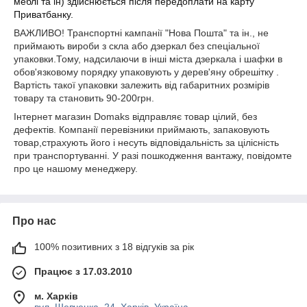
меблі та ін) здійснюється після передоплати на карту
Приватбанку.
ВАЖЛИВО! Транспортні кампанії "Нова Пошта" та ін., не
приймають вироби з скла або дзеркал без спеціальної
упаковки.Тому, надсилаючи в інші міста дзеркала і шафки в
обов'язковому порядку упаковують у дерев'яну обрешітку .
Вартість такої упаковки залежить від габаритних розмірів
товару та становить 90-200грн.
Інтернет магазин Domaks відправляє товар цілий, без
дефектів. Компанії перевізники приймають, запаковують
товар,страхують його і несуть відповідальність за цілісність
при транспортуванні. У разі пошкодження вантажу, повідомте
про це нашому менеджеру.
Про нас
100% позитивних з 18 відгуків за рік
Працює з 17.03.2010
м. Харків
вул. Шевченка, 24, Харків, Україна