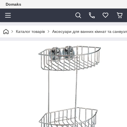
Domaks
Каталог товарів
Аксесуари для ванних кімнат та санвузл