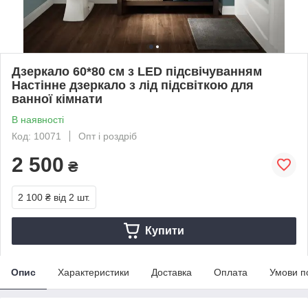
Дзеркало 60*80 см з LED підсвічуванням
Настінне дзеркало з лід підсвіткою для
ванної кімнати
В наявності
Код: 10071
Опт і роздріб
2 500
₴
2 100 ₴
від 2 шт.
Купити
Опис
Характеристики
Доставка
Оплата
Умови п