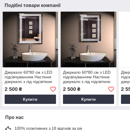
Подібні товари компанії
Дзеркало 60*80 см з LED
Дзеркало 60*80 см з LED
Дзер
підсвічуванням Настінне
підсвічуванням Настінне
підс
дзеркало з лід підсвіткою
дзеркало з лід підсвіткою
дзер
для ванної кімнати 1-008м
для ванної кімнати 10016
для 
2 500
2 500
2 5
₴
₴
Купити
Купити
Про нас
100% позитивних з 18 відгуків за рік