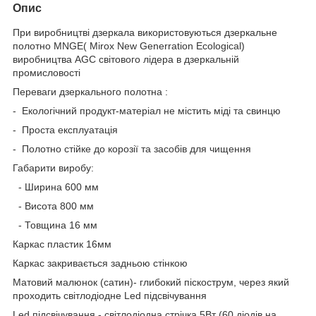
Опис
При виробництві дзеркала використовуються дзеркальне
полотно MNGE( Mirox New Generration Ecological)
виробництва AGC світового лідера в дзеркальній
промисловості
Переваги дзеркального полотна :
- Екологічний продукт-матеріал не містить міді та свинцю
- Проста експлуатація
- Полотно стійке до корозії та засобів для чищення
Габарити виробу:
- Ширина 600 мм
- Висота 800 мм
- Товщина 16 мм
Каркас пластик 16мм
Каркас закривається задньою стінкою
Матовий малюнок (сатин)- глибокий піскострум, через який
проходить світлодіодне Led підсвічування
Led підсвічування - світлодіодна стрічка 5Вт (60 діодів на