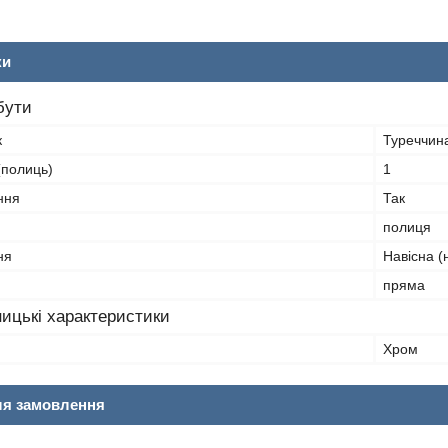
ки
бути
к
Туреччин
 (полиць)
1
ння
Так
полиця
ня
Навісна (
пряма
ицькі характеристики
Хром
ля замовлення