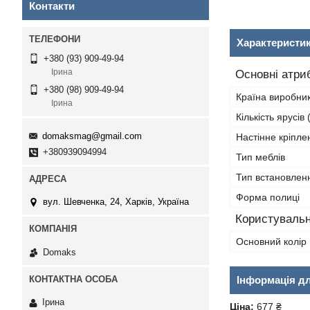
Контакти
Характеристи
+380 (93) 909-49-94
Ірина
Основні атри
+380 (98) 909-49-94
Країна виробни
Ірина
Кількість ярусів
domaksmag@gmail.com
Настінне кріпле
+380939094994
Тип меблів
Тип встановлен
Форма полиці
вул. Шевченка, 24, Харків, Україна
Користувальн
Основний колір
Domaks
Інформація д
Ірина
Ціна:
677 ₴