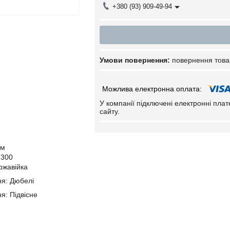
+380 (93) 909-49-94
повернення това
У компанії підключені електронні пла
сайту.
cм
 300
ржавійка
ня: Дюбелі
я: Підвісне