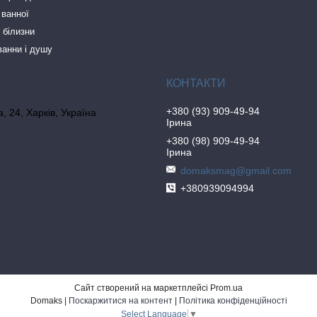
 ванної
 білизни
ванни і душу
+380 (93) 909-49-94
, 24, Харків, Україна
Ірина
+380 (98) 909-49-94
Ірина
domaksmag@gmail.com
+380939094994
Сайт створений на маркетплейсі
Prom.ua
Domaks |
Поскаржитися на контент
|
Політика конфіденційності
Select Language
▼