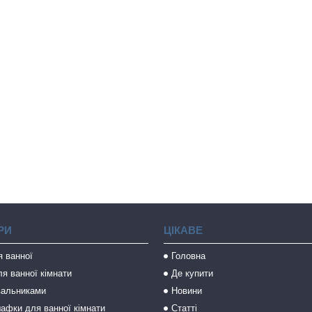
РИ
ЦІКАВЕ
я ванної
Головна
я ванної кімнати
Де купити
вальниками
Новини
афки для ванної кімнати
Статті