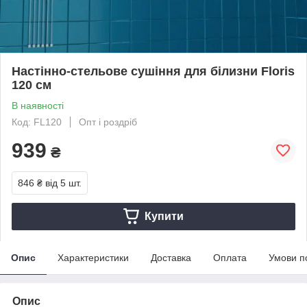
Настінно-стельове сушіння для білизни Floris
120 см
В наявності
Код: FL120
Опт і роздріб
939
₴
846 ₴
від 5 шт.
Купити
Опис
Характеристики
Доставка
Оплата
Умови п
Опис