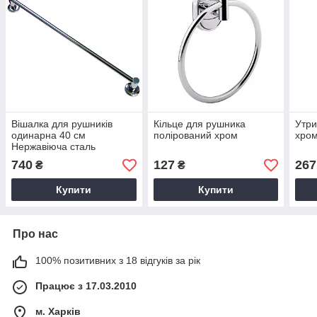
Вішалка для рушників
Кільце для рушника
Утри
одинарна 40 см
полірований хром
хро
Нержавіюча сталь
740
127
267
₴
₴
Купити
Купити
Про нас
100% позитивних з 18 відгуків за рік
Працює з 17.03.2010
м. Харків