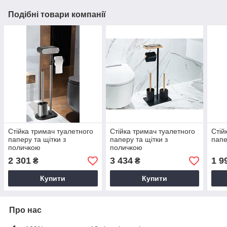
Подібні товари компанії
Стійка тримач туалетного
Стійка тримач туалетного
Стій
паперу та щітки з
паперу та щітки з
папе
поличкою
поличкою
2 301
3 434
1 9
₴
₴
Купити
Купити
Про нас