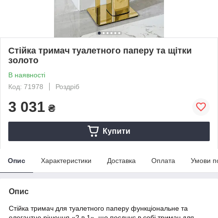
Стійка тримач туалетного паперу та щітки
золото
В наявності
Код: 71978
Роздріб
3 031
₴
Купити
Опис
Характеристики
Доставка
Оплата
Умови п
Опис
Стійка тримач для туалетного паперу функціональне та
елегантне рішення «2 в 1», що поєднує в собі тримач для