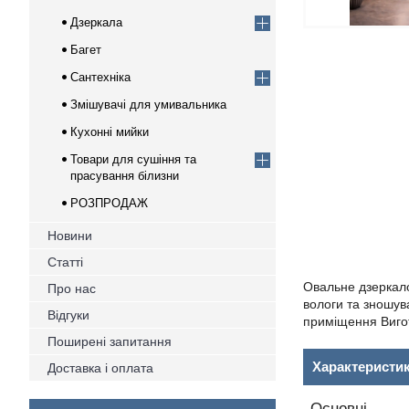
Дзеркала
Багет
Сантехніка
Змішувачі для умивальника
Кухонні мийки
Товари для сушіння та
прасування білизни
РОЗПРОДАЖ
Новини
Статті
Овальне дзеркало
Про нас
вологи та зношува
Відгуки
приміщення Вигот
Поширені запитання
Характеристи
Доставка і оплата
Основні