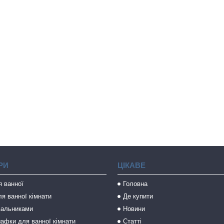
РИ
ЦІКАВЕ
я ванної
Головна
я ванної кімнати
Де купити
вальниками
Новини
афки для ванної кімнати
Статті