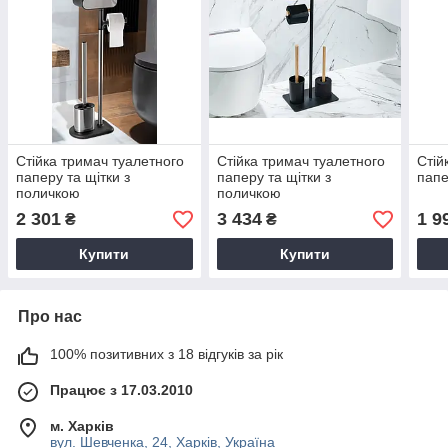
Стійка тримач туалетного
Стійка тримач туалетного
Стій
паперу та щітки з
паперу та щітки з
папе
поличкою
поличкою
2 301
3 434
1 9
₴
₴
Купити
Купити
Про нас
100% позитивних з 18 відгуків за рік
Працює з 17.03.2010
м. Харків
вул. Шевченка, 24, Харків, Україна