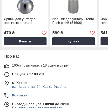
Єршик для унітазу з
Йоршик для унітазу Trento
Йорш
нержавіючої сталі
Push сірий (54606)
скля
470
589
541
₴
₴
Купити
Купити
Про нас
100% позитивних з 18 відгуків за рік
Працює з 17.03.2010
м. Харків
вул. Шевченка, 24, Харків, Україна
Контакти
Сьогодні працює з 08:00 до 20:00
Показати весь графік роботи