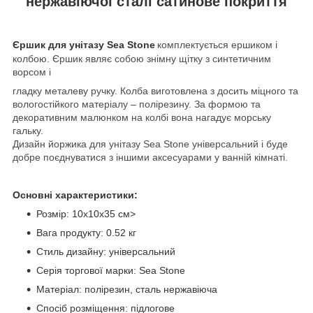
нержавіючої сталі сатинове покриття
Єршик для унітазу Sea Stone
комплектується ершиком і
колбою. Єршик являє собою знімну щітку з синтетичним
ворсом і
гладку металеву ручку
. Колба виготовлена з досить міцного та
вологостійкого матеріалу – полірезину. За формою та
декоративним малюнком на колбі вона нагадує морську
гальку.
Дизайн йоржика для унітазу Sea Stone універсальний і буде
добре поєднуватися з іншими аксесуарами у ванній кімнаті.
Основні характеристики:
Розмір:
10х10х35 см
>
Вага продукту:
0.52 кг
Стиль дизайну: універсальний
Серія торгової марки: Sea Stone
Матеріал: полірезин, сталь нержавіюча
Спосіб розміщення: підлогове