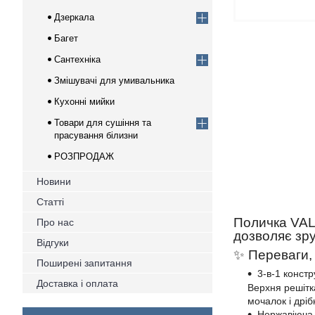
Дзеркала
Багет
Сантехніка
Змішувачі для умивальника
Кухонні мийки
Товари для сушіння та
прасування білизни
РОЗПРОДАЖ
Новини
Статті
Поличка VAL
Про нас
дозволяє зру
Відгуки
✨ Переваги, 
Поширені запитання
3-в-1 констр
Доставка і оплата
Верхня решітк
мочалок і дріб
Нержавіюча 