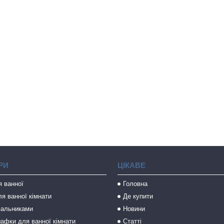
РИ
ЦІКАВЕ
я ванної
Головна
я ванної кімнати
Де купити
вальниками
Новини
афки для ванної кімнати
Статті