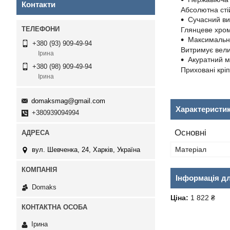
Контакти
Абсолютна стій
Сучасний ви
Глянцеве хром
Максимальна
+380 (93) 909-49-94
Витримує вели
Ірина
Акуратний м
+380 (98) 909-49-94
Приховані кріп
Ірина
domaksmag@gmail.com
Характеристи
+380939094994
Основні
Матеріал
вул. Шевченка, 24, Харків, Україна
Інформація д
Domaks
Ціна:
1 822 ₴
Ірина