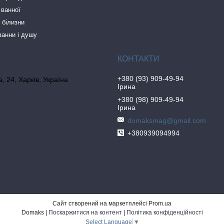
 ванної
 білизни
ванни і душу
+380 (93) 909-49-94
, 24, Харків, Україна
Ірина
+380 (98) 909-49-94
Ірина
domaksmag@gmail.com
+380939094994
Сайт створений на маркетплейсі
Prom.ua
Domaks |
Поскаржитися на контент
|
Політика конфіденційності
Select Language
▼