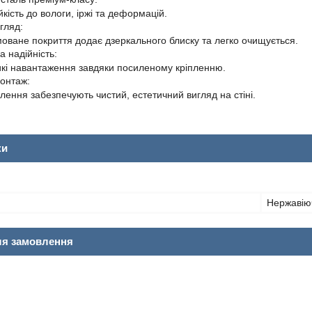
кість до вологи, іржі та деформацій.
гляд:
оване покриття додає дзеркального блиску та легко очищується.
 надійність:
кі навантаження завдяки посиленому кріпленню.
онтаж:
лення забезпечують чистий, естетичний вигляд на стіні.
ки
Нержавію
ля замовлення