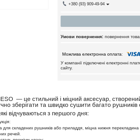
+380 (93) 909-49-94
повернення това
У компанії підключені електронні пла
сайту.
ESO — це стильний і міцний аксесуар, створений 
чно зберігати та швидко сушити багато рушників 
які відчуваються з першого дня:
укція:
а для складених рушників або приладдя, міцна нижня перекладина дл
них речей.
сталь преміум-класу: