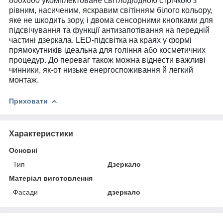
800х600
укомплектоване світлодіодною стрічкою з
рівним, насиченим, яскравим світінням білого кольору,
яке не шкодить зору, і двома сенсорними кнопками для
підсвічування та функції антизапотівання на передній
частині дзеркала. LED-підсвітка на краях у формі
прямокутників ідеальна для гоління або косметичних
процедур. До переваг також можна віднести важливі
чинники, як-от низьке енергоспоживання й легкий
монтаж.
Приховати
Характеристики
Основні
Тип
Дзеркало
Матеріал виготовлення
Фасади
дзеркало