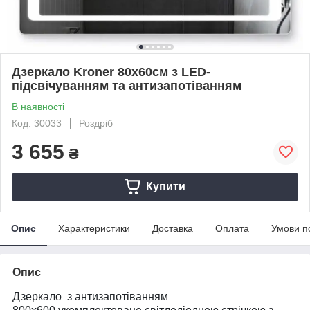
Дзеркало Kroner 80х60см з LED-
підсвічуванням та антизапотіванням
В наявності
Код: 30033
Роздріб
3 655
₴
Купити
Опис
Характеристики
Доставка
Оплата
Умови п
Опис
Дзеркало з антизапотіванням