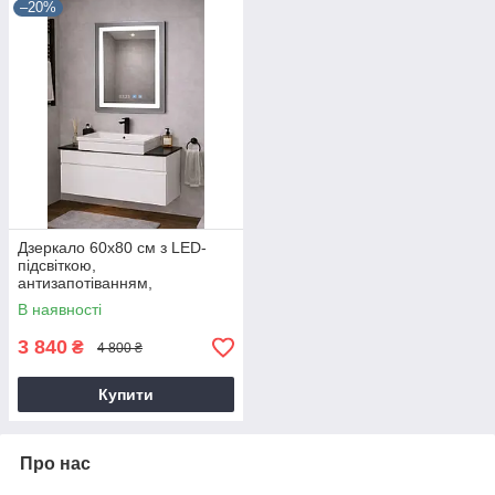
–20%
Дзеркало 60х80 см з LED-
підсвіткою,
антизапотіванням,
годинником та сенсорами
В наявності
3 840
₴
4 800 ₴
Купити
Про нас