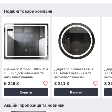
Подібні товари компанії
Дзеркало Kroner 100х70см
Дзеркало Kroner 60см з
Дзер
з LED-підсвічуванням та
LED-підсвічуванням та
з LE
антизапотіванням
антизапотіванням
анти
5 246
3 311
3 3
₴
₴
Купити
Купити
Акційні пропозиції та новинки