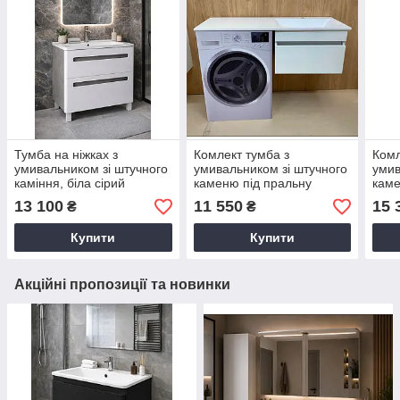
Тумба на ніжках з
Комлект тумба з
Комл
умивальником зі штучного
умивальником зі штучного
умив
каміння, біла сірий
каменю під пральну
каме
мармур.
машину
маш
13 100
11 550
15 
₴
₴
Купити
Купити
Акційні пропозиції та новинки