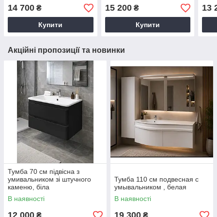
різні розміри
14 700
15 200
13 
₴
₴
Купити
Купити
Акційні пропозиції та новинки
Тумба 70 см підвісна з
умивальником зі штучного
Тумба 110 см подвесная с
каменю, біла
умывальником , белая
В наявності
В наявності
12 000
19 300
₴
₴