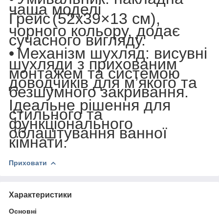
чаша моделі
Грейс
(52х39×13 см),
чорного кольору, додає
сучасного вигляду.
•
Механізм шухляд:
висувні
шухляди з прихованим
монтажем та системою
доводчиків для м’якого та
безшумного закривання.
Ідеальне рішення для
стильного та
функціонального
облаштування ванної
кімнати.
Приховати
Характеристики
Основні