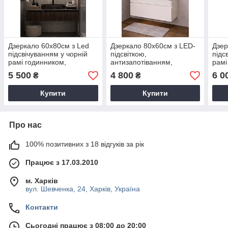
Дзеркало 60х80см з Led
Дзеркало 80х60см з LED-
Дзер
підсвічуванням у чорній
підсвіткою,
підс
рамі годинником,
антизапотіванням,
рамі
антизапотіванням та
годинником та сенсорами
анти
5 500
4 800
6 0
₴
₴
сенсорами
сен
Купити
Купити
Про нас
100% позитивних з 18 відгуків за рік
Працює з 17.03.2010
м. Харків
вул. Шевченка, 24, Харків, Україна
Контакти
Сьогодні працює з 08:00 до 20:00