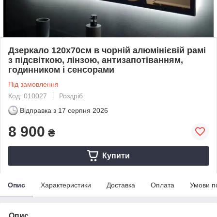
Дзеркало 120х70см в чорній алюмінієвій рамі
з підсвіткою, лінзою, антизапотіванням,
годинником і сенсорами
Під замовлення
Код: 010027
Роздріб
Відправка з
17 серпня 2026
8 900
₴
Купити
Опис
Характеристики
Доставка
Оплата
Умови п
Опис