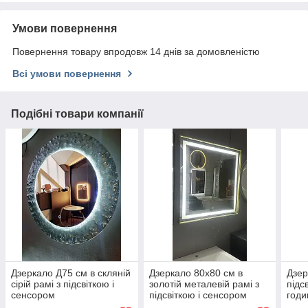
Умови повернення
Повернення товару впродовж 14 днів за домовленістю
Всі умови повернення
Подібні товари компанії
Дзеркало Д75 см в скляній
Дзеркало 80х80 см в
Дзер
сірій рамі з підсвіткою і
золотій металевій рамі з
підс
сенсором
підсвіткою і сенсором
годи
анти