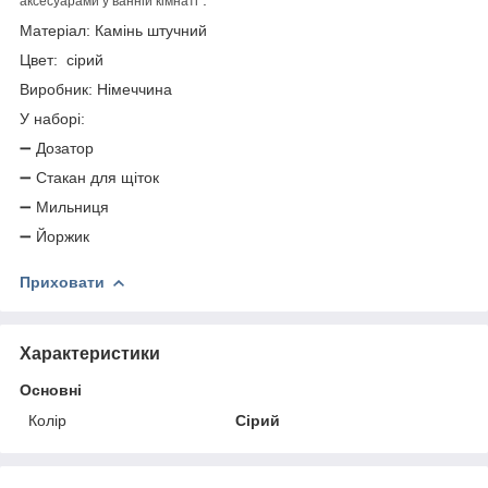
аксесуарами у ванній кімнаті
Матеріал: Камінь штучний
Цвет: сірий
Виробник: Німеччина
У наборі:
➖ Дозатор
➖ Стакан для щіток
➖ Мильниця
➖ Йоржик
Приховати
Характеристики
Основні
Колір
Сірий