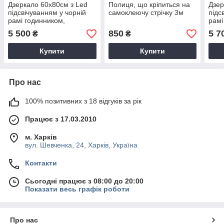
Дзеркало 60х80см з Led
Полиця, що кріпиться на
Дзер
підсвічуванням у чорній
самоклеючу стрічку 3м
підс
рамі годинником,
рамі
антизапотіванням та
анти
5 500
850
5 7
₴
₴
сенсорами
сен
Купити
Купити
Про нас
100% позитивних з 18 відгуків за рік
Працює з 17.03.2010
м. Харків
вул. Шевченка, 24, Харків, Україна
Контакти
Сьогодні працює з 08:00 до 20:00
Показати весь графік роботи
Про нас