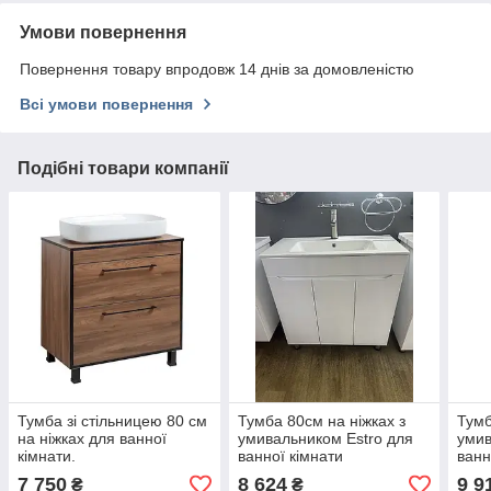
Умови повернення
Повернення товару впродовж 14 днів за домовленістю
Всі умови повернення
Подібні товари компанії
Тумба зі стільницею 80 см
Тумба 80см на ніжках з
Тумб
на ніжках для ванної
умивальником Estro для
умив
кімнати.
ванної кімнати
ванн
7 750
8 624
9 9
₴
₴