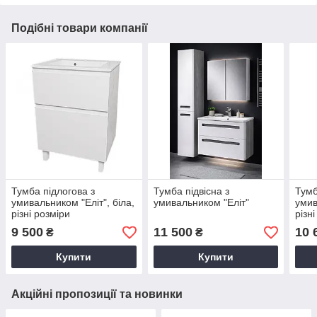
Подібні товари компанії
Тумба підлогова з
Тумба підвісна з
Тумб
умивальником "Еліт", біла,
умивальником "Еліт"
умив
різні розміри
різн
9 500
11 500
10 
₴
₴
Купити
Купити
Акційні пропозиції та новинки