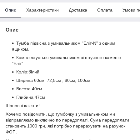
Опис
Характеристики
Доставка
Оплата
Умови п
Опис
Тумба підвісна з умивальником "Еліт-N" з одним
ящиком.
Комплектується умивальником зі штучного каменю
"Еліт"
Колір:білий
Ширина 60см, 72,5см , 80см, 100см
Висота 40см
Глибина 47см
Шановні клієнти!
Хочемо повідомити, що тумбочку з умивальником ми
відправляємо виключно по передоплаті. Сума передоплати
становить 1000 грн, які потрібно перерахувати на рахунок
ФОП.