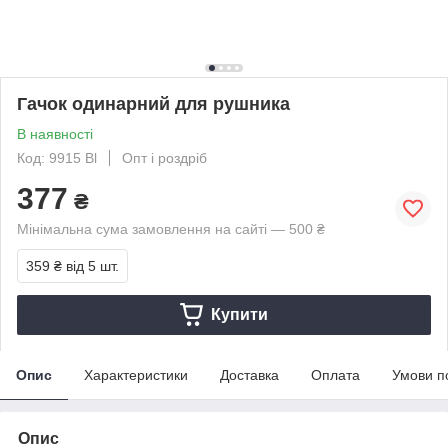
Гачок одинарний для рушника
В наявності
Код: 9915 Bl
Опт і роздріб
377
₴
Мінімальна сума замовлення на сайті — 500 ₴
359 ₴
від 5 шт.
Купити
Опис
Характеристики
Доставка
Оплата
Умови п
Опис