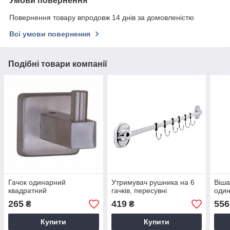
Умови повернення
Повернення товару впродовж 14 днів за домовленістю
Всі умови повернення
Подібні товари компанії
Гачок одинарний
Утримувач рушника на 6
Віша
квадратний
гачків, пересувні
один
265
419
556
₴
₴
Купити
Купити