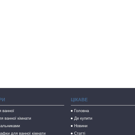
РИ
ЦІКАВЕ
я ванної
Головна
я ванної кімнати
Де купити
вальниками
Новини
афки для ванної кімнати
Статті