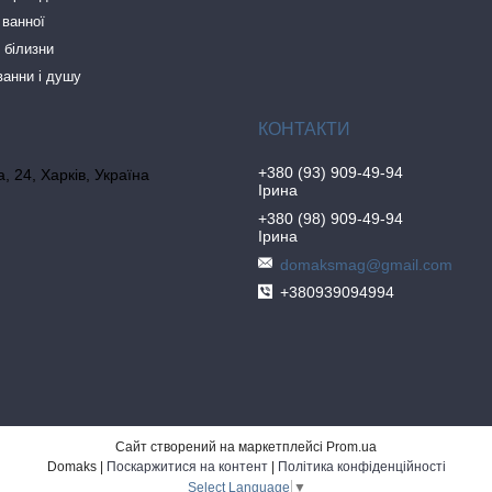
 ванної
 білизни
ванни і душу
+380 (93) 909-49-94
, 24, Харків, Україна
Ірина
+380 (98) 909-49-94
Ірина
domaksmag@gmail.com
+380939094994
Сайт створений на маркетплейсі
Prom.ua
Domaks |
Поскаржитися на контент
|
Політика конфіденційності
Select Language
▼