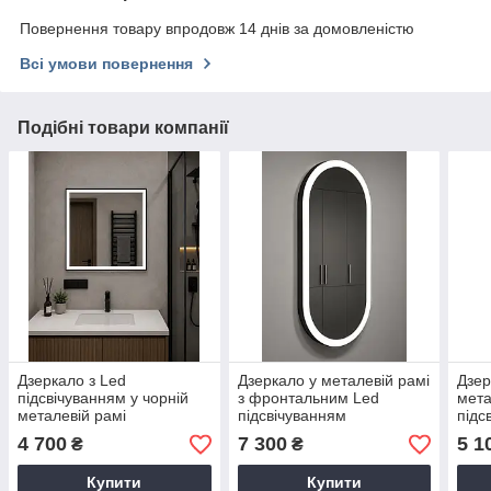
Повернення товару впродовж 14 днів за домовленістю
Всі умови повернення
Подібні товари компанії
Дзеркало з Led
Дзеркало у металевій рамі
Дзер
підсвічуванням у чорній
з фронтальним Led
мета
металевій рамі
підсвічуванням
підс
4 700
7 300
5 1
₴
₴
Купити
Купити