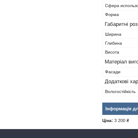
Сфера использ
Форма
Габаритні ро
Ширина
Глибина
Висота
Матеріал виг
Фасади
Додаткові ха
Вологостійкість
Інформація д
Ціна:
3 200 ₴