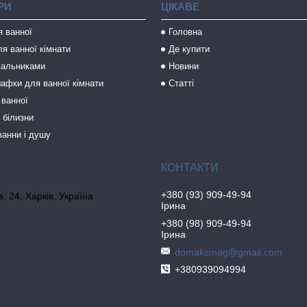
РИ
ЦІКАВЕ
я ванної
Головна
я ванної кімнати
Де купити
вальниками
Новини
афки для ванної кімнати
Статті
 ванної
 білизни
ванни і душу
+380 (93) 909-49-94
, 24, Харків, Україна
Ірина
+380 (98) 909-49-94
Ірина
domaksmag@gmail.com
+380939094994