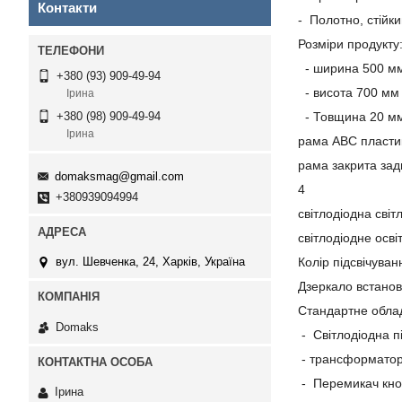
Контакти
- Полотно, стійки
Розміри продукту
- ширина 500 м
+380 (93) 909-49-94
- висота 700 мм
Ірина
- Товщина 20 м
+380 (98) 909-49-94
Ірина
рама ABC пласти
рама закрита за
domaksmag@gmail.com
4
+380939094994
світлодіодна світ
світлодіодне осв
Колір підсвічува
вул. Шевченка, 24, Харків, Україна
Дзеркало встанов
Стандартне обла
Domaks
- Світлодіодна п
- трансформатор
- Перемикач кноп
Ірина