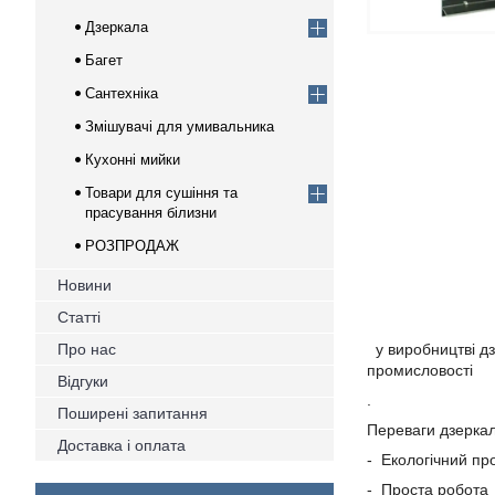
Дзеркала
Багет
Сантехніка
Змішувачі для умивальника
Кухонні мийки
Товари для сушіння та
прасування білизни
РОЗПРОДАЖ
Новини
Статті
Про нас
у виробництві дз
промисловості
Відгуки
.
Поширені запитання
Переваги дзеркал
Доставка і оплата
- Екологічний про
- Проста робота