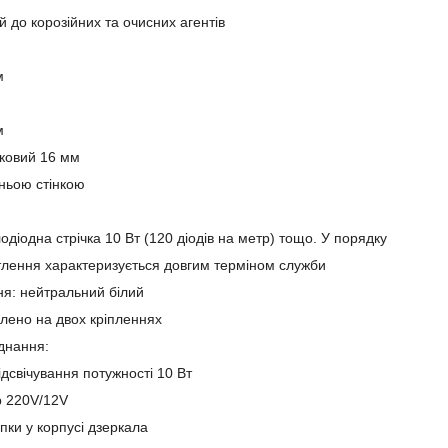
й до корозійних та очисних агентів
:
м
м
ковий 16 мм
дньою стінкою
лодіодна стрічка 10 Вт (120 діодів на метр) тощо. У порядку
ітлення характеризується довгим терміном служби
ння: нейтральний білий
лено на двох кріпленнях
днання:
ідсвічування потужності 10 Вт
 220V/12V
ки у корпусі дзеркала