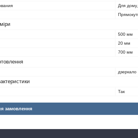
ования
Для дому,
Прямокут
зміри
500 мм
20 мм
700 мм
отовлення
дзеркало
рактеристики
Так
ля замовлення