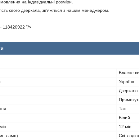
мовлення на індивідуальні розміри.
ість свого дзеркала, зв’яжіться з нашим менеджером.
= 118420922 "/>
ки
Власне в
к
Україна
Дзеркало
а
Прямокут
ння
Так
Білий
мін
12 міс
тип ламп)
Світлодіо