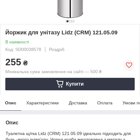
Йоржик для унітазу Lidz (CRM) 121.05.09
В наявності
Код: SD00038578
Роздріб
255
₴
Мінімальна сума замовлення на сайті — 500 ₴
Купити
Опис
Характеристики
Доставка
Оплата
Умови п
Опис
Туалетна щітка Lidz (CRM) 121.05.09 ідеально підходить для
будь -якого інтер'єру. Чорна колба виготовлена з металу з