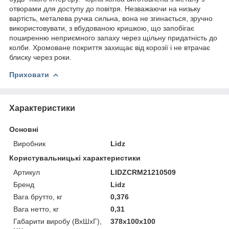
отворами для доступу до повітря. Незважаючи на низьку
вартість, металева ручка сильна, вона не згинається, зручно
використовувати, з вбудованою кришкою, що запобігає
поширенню неприємного запаху через щільну придатність до
колби. Хромоване покриття захищає від корозії і не втрачає
блиску через роки.
Приховати
Характеристики
Основні
Виробник
Lidz
Користувальницькі характеристики
Артикул
LIDZCRM21210509
Бренд
Lidz
Вага брутто, кг
0,376
Вага нетто, кг
0,31
Габарити виробу (ВхШхГ),
378х100х100