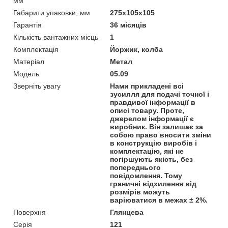
мм
Габарити упаковки, мм
275х105х105
Гарантія
36 місяців
Кількість вантажних місць
1
Комплектація
Йоржик, колба
Матеріал
Метал
Модель
05.09
Зверніть увагу
Нами прикладені всі
зусилля для подачі точної і
правдивої інформації в
описі товару. Проте,
джерелом інформації є
виробник. Він залишає за
собою право вносити зміни
в конструкцію виробів і
комплектацію, які не
погіршують якість, без
попереднього
повідомлення. Тому
граничні відхилення від
розмірів можуть
варіюватися в межах ± 2%.
Поверхня
Глянцева
Серія
121