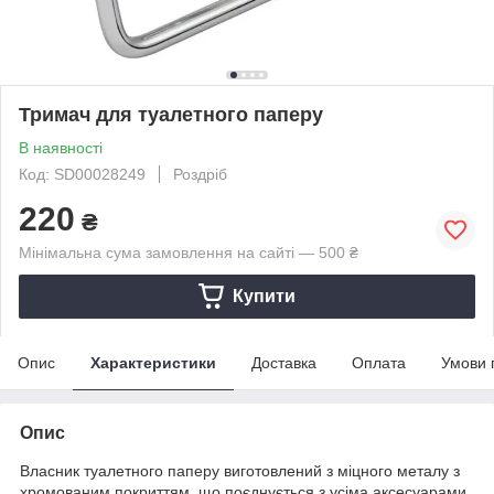
Тримач для туалетного паперу
В наявності
Код: SD00028249
Роздріб
220
₴
Мінімальна сума замовлення на сайті — 500 ₴
Купити
Опис
Характеристики
Доставка
Оплата
Умови 
Опис
Власник туалетного паперу виготовлений з міцного металу з
хромованим покриттям, що поєднується з усіма аксесуарами