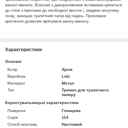
ванної кімнати. Власник з декоративними вставками кріпиться
до стіни з гвинтами до необхідної висоти і, завдяки зігнутому
гачку, захищає туалетний папір від падінь. Приховане
кріплення дозволяє врятувати ванну кімнату.
Характеристики
Основні
Колір
Хром
Виробник
Lidz
Матеріал
Метал
Тип
Тримач для туалетного
паперу
Користувальницькі характеристики
Поверхня
Глянцева
Серія
114
Спосіб монтажу
Настінний