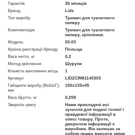
Гарантія
36 місяців
Бренд
Lidz
Тип виробу
Тримач для туалетного
паперу
Комплектація
Тримач для туалетного
паперу, кріплення.
Модель
03.03
Країна реєстрації бренду
Польща
Вага нетто, кг
0,2
Метод кріплення
Шурупи
Кількість вантажних місць
1
Артикул
LIDZCRM1140303
Габарити виробу (ВхШхГ),
100х135х45
мм
Вага брутто, кг
0,259
Зверніть увагу
Нами прикладені всі
зусилля для подачі точної і
правдивої інформації в
описі товару. Проте,
джерелом інформації є
виробник. Він залишає за
собою право вносити зміни