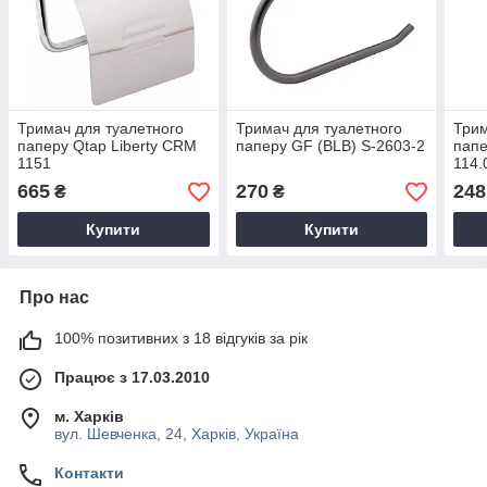
Тримач для туалетного
Тримач для туалетного
Трим
паперу Qtap Liberty CRM
паперу GF (BLB) S-2603-2
папе
1151
114.
665
270
248
₴
₴
Купити
Купити
Про нас
100% позитивних з 18 відгуків за рік
Працює з 17.03.2010
м. Харків
вул. Шевченка, 24, Харків, Україна
Контакти