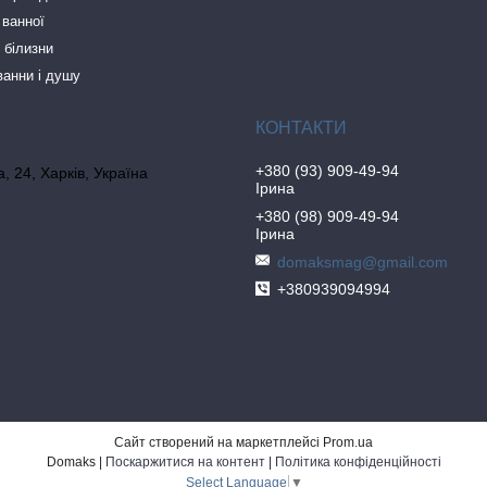
 ванної
 білизни
ванни і душу
+380 (93) 909-49-94
, 24, Харків, Україна
Ірина
+380 (98) 909-49-94
Ірина
domaksmag@gmail.com
+380939094994
Сайт створений на маркетплейсі
Prom.ua
Domaks |
Поскаржитися на контент
|
Політика конфіденційності
Select Language
▼