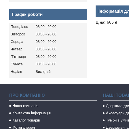
Інформація д
Графік роботи
Ціна:
665 ₴
Понеділок
08:00
20:00
Вівторок
08:00
20:00
Середа
08:00
20:00
Четвер
08:00
20:00
Пʼятниця
08:00
20:00
Субота
08:00
20:00
Неділя
Вихідний
ПРО КОМПАНІЮ
НАШІ ТОВА
Наша компанія
Дзеркала дл
Контактна інформація
Аксесуари дл
Каталог товарів
Тумби з уми
Фотогалерея
Дзеркальні ш