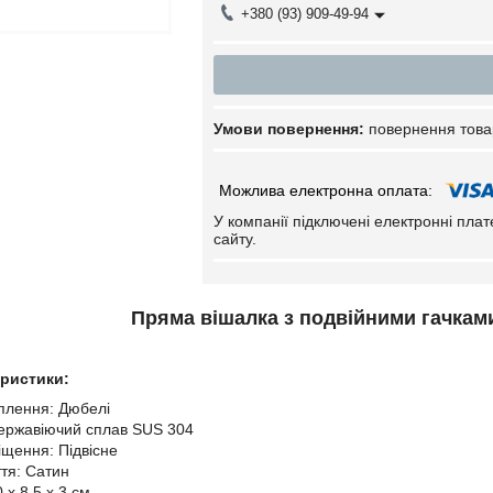
+380 (93) 909-49-94
повернення това
У компанії підключені електронні пла
сайту.
Пряма вішалка з подвійними гачками
еристики:
плення: Дюбелі
ержавіючий сплав SUS 304
іщення: Підвісне
ття: Сатин
 х 8,5 х 3 см