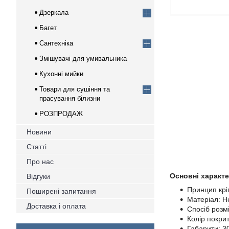
Дзеркала
Багет
Сантехніка
Змішувачі для умивальника
Кухонні мийки
Товари для сушіння та
прасування білизни
РОЗПРОДАЖ
Новини
Статті
Про нас
Основні характ
Відгуки
Принцип крі
Поширені запитання
Матеріал: Н
Доставка і оплата
Спосіб розм
Колір покри
Габарити: 30