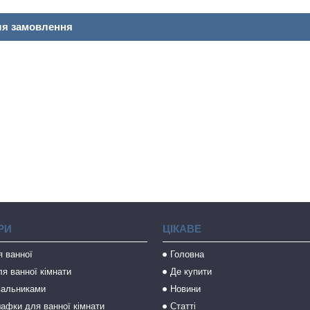
ля замовлення
РИ
ЦІКАВЕ
я ванної
Головна
я ванної кімнати
Де купити
вальниками
Новини
афки для ванної кімнати
Статті