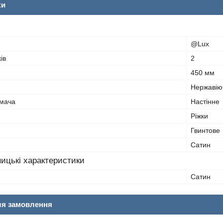
ки
@Lux
ів
2
450 мм
Нержавію
имача
Настінне
Ріжки
Гвинтове
Сатин
ицькі характеристики
Сатин
ля замовлення