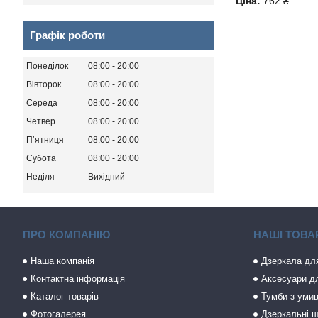
Ціна:
762 ₴
Графік роботи
Понеділок
08:00
20:00
Вівторок
08:00
20:00
Середа
08:00
20:00
Четвер
08:00
20:00
Пʼятниця
08:00
20:00
Субота
08:00
20:00
Неділя
Вихідний
ПРО КОМПАНІЮ
НАШІ ТОВА
Наша компанія
Дзеркала дл
Контактна інформація
Аксесуари дл
Каталог товарів
Тумби з уми
Фотогалерея
Дзеркальні ш