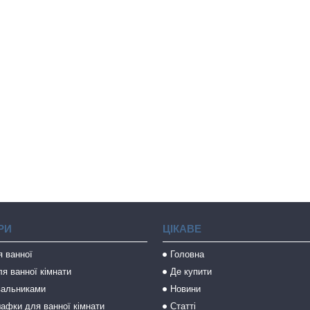
РИ
ЦІКАВЕ
я ванної
Головна
я ванної кімнати
Де купити
вальниками
Новини
афки для ванної кімнати
Статті