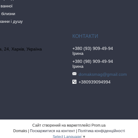
 ванної
 білизни
ванни і душу
+380 (93) 909-49-94
, 24, Харків, Україна
Ірина
+380 (98) 909-49-94
Ірина
domaksmag@gmail.com
+380939094994
Сайт створений на маркетплейсі
Prom.ua
Domaks |
Поскаржитися на контент
|
Політика конфіденційності
Select Language
▼