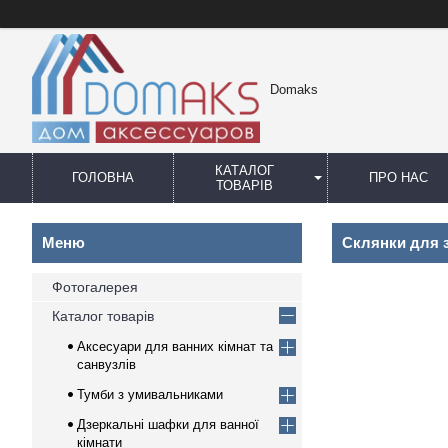
Domaks
КАТАЛОГ
ГОЛОВНА
ПРО НАС
ТОВАРІВ
Склянки для 
Фотогалерея
Каталог товарів
Аксесуари для ванних кімнат та
санвузлів
Тумби з умивальниками
Дзеркальні шафки для ванної
кімнати