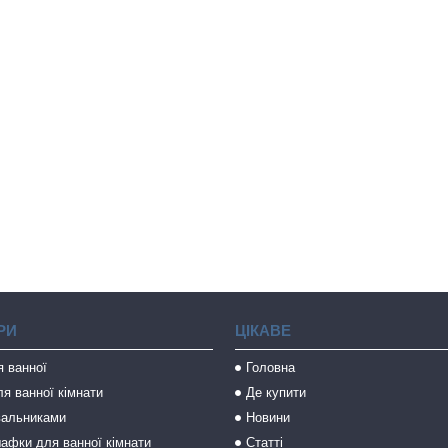
РИ
ЦІКАВЕ
я ванної
Головна
я ванної кімнати
Де купити
вальниками
Новини
афки для ванної кімнати
Статті