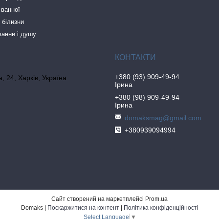
 ванної
 білизни
ванни і душу
+380 (93) 909-49-94
, 24, Харків, Україна
Ірина
+380 (98) 909-49-94
Ірина
domaksmag@gmail.com
+380939094994
Сайт створений на маркетплейсі
Prom.ua
Domaks |
Поскаржитися на контент
|
Політика конфіденційності
Select Language
▼