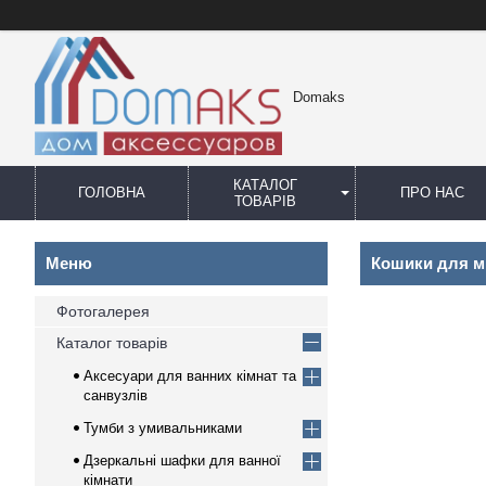
Domaks
КАТАЛОГ
ГОЛОВНА
ПРО НАС
ТОВАРІВ
Кошики для м
Фотогалерея
Каталог товарів
Аксесуари для ванних кімнат та
санвузлів
Тумби з умивальниками
Дзеркальні шафки для ванної
кімнати