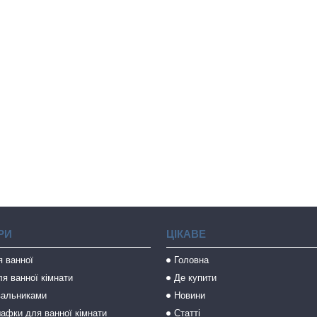
РИ
ЦІКАВЕ
я ванної
Головна
я ванної кімнати
Де купити
вальниками
Новини
афки для ванної кімнати
Статті