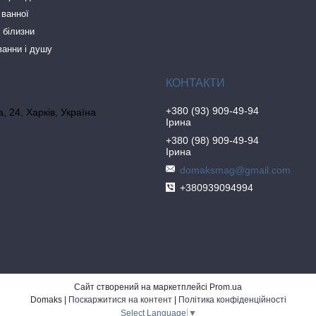
 ванної
 білизни
ванни і душу
+380 (93) 909-49-94
, 24, Харків, Україна
Ірина
+380 (98) 909-49-94
Ірина
domaksmag@gmail.com
+380939094994
Сайт створений на маркетплейсі
Prom.ua
Domaks |
Поскаржитися на контент
|
Політика конфіденційності
Select Language
▼