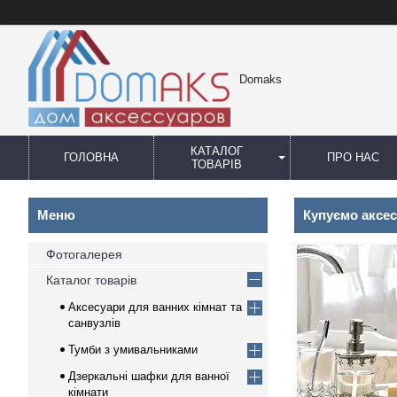
Domaks
КАТАЛОГ
ГОЛОВНА
ПРО НАС
ТОВАРІВ
Купуємо аксе
Фотогалерея
Каталог товарів
Аксесуари для ванних кімнат та
санвузлів
Тумби з умивальниками
Дзеркальні шафки для ванної
кімнати