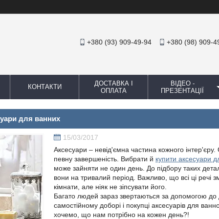
+380 (93) 909-49-94
+380 (98) 909-4
ДОСТАВКА І
ВІДЕО -
КОНТАКТИ
ОПЛАТА
ПРЕЗЕНТАЦІЇ
суари для ванних
15/03/2017
Аксесуари – невід'ємна частина кожного інтер'єру. 
певну завершеність. Вибрати й
купити аксесуари д
може зайняти не один день. До підбору таких дета
вони на тривалий період. Важливо, що всі ці речі з
кімнати, але ніяк не зіпсувати його.
Багато людей зараз звертаються за допомогою до ди
самостійному доборі і покупці аксесуарів для ванн
хочемо, що нам потрібно на кожен день?!