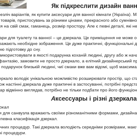
Як підкреслити дизайн ванн
безліч варіантів, як купити аксесуари для ванної кімнати (Україна).
товарів, пристосувань за різними цінами, прекрасного або сумнівної
я на свій смак, гаманець, розмір простору. Але є певні деталі, які
уари для туалету та ванної ‒ це дзеркала. Це приміщення не може 
ображають необхідне зображення. Це дуже практичні, функціональні д
ню підготовку до сну.
икористовувати в якості подарунка коханій людині, другу або ж нач
антазію, замовити не просто дзеркало, а елітний дизайнерський п
 подарунок близькій людині, чиї смаки вже вам відомі, щоб максим
зеркало володіє унікальною можливістю розширювати простір, що ст
ж настінні дзеркала дуже практичні в застосуванні, потрібні предс
р відмінно виглядав, потрібно не тільки подбати про його функціона
А
ксессуары і різні дзеркал
ркал
и для санвузла вражають своїми різноманітними формами, дизайна
 певна класифікація дзеркал.
чних процедур. Такі дзеркала володіють середніми розмірами, ма
ні процедури.