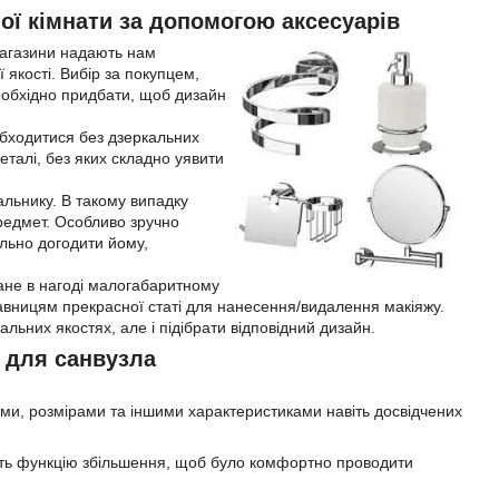
ої кімнати за допомогою аксесуарів
 Магазини надають нам
 якості. Вибір за покупцем,
 необхідно придбати, щоб дизайн
обходитися без дзеркальних
еталі, без яких складно уявити
альнику. В такому випадку
редмет. Особливо зручно
ально догодити йому,
ане в нагоді малогабаритному
тавницям прекрасної статі для нанесення/видалення макіяжу.
льних якостях, але і підібрати відповідний дизайн.
а для санвузла
ми, розмірами та іншими характеристиками навіть досвідчених
ють функцію збільшення, щоб було комфортно проводити