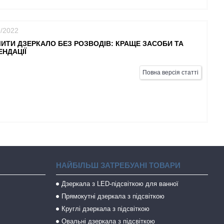
9/2022
ИТИ ДЗЕРКАЛО БЕЗ РОЗВОДІВ: КРАЩЕ ЗАСОБИ ТА
НДАЦІЇ
Повна версія статті
НАЙБІЛЬШ ЗАТРЕБУАНІ ТОВАРИ
Дзеркала з LED-підсвіткою для ванної
Прямокутні дзеркала з підсвіткою
Круглі дзеркала з підсвіткою
Овальні дзеркала з підсвіткою