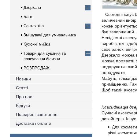
Дзеркала
Сьогодні існує 
Багет
величезний вибір 
Сантехніка
кожен орієнтуєтьс
був завершений.
Змішувачі для умивальника
Невід'ємні аксес
виробів, які від
Кухонні мийки
своє ранок, вечір
Товари для сушіння та
Дзеркало можна в
прасування білизни
можна проявити ф
подарувати такий
РОЗПРОДАЖ
порадувати.
Мабуть, тільки д
Новини
приміщенню. Тако
Статті
Щоб такий аксесуа
Про нас
Відгуки
Класифікація дзе
Сучасні аксесуар
Поширені запитання
дизайнерів. Існує
Доставка і оплата
Для космети
різні косметич