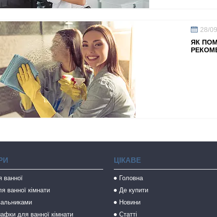
28/0
ЯК ПОМ
РЕКОМЕ
РИ
ЦІКАВЕ
я ванної
Головна
я ванної кімнати
Де купити
вальниками
Новини
афки для ванної кімнати
Статті