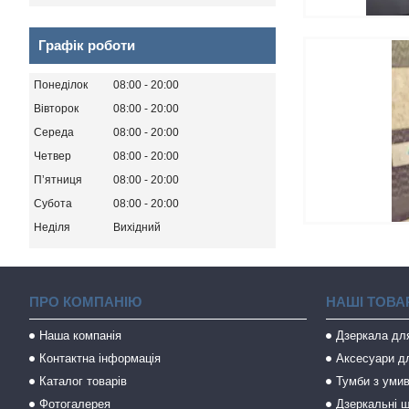
Графік роботи
Понеділок
08:00
20:00
Вівторок
08:00
20:00
Середа
08:00
20:00
Четвер
08:00
20:00
Пʼятниця
08:00
20:00
Субота
08:00
20:00
Неділя
Вихідний
ПРО КОМПАНІЮ
НАШІ ТОВА
Наша компанія
Дзеркала дл
Контактна інформація
Аксесуари дл
Каталог товарів
Тумби з уми
Фотогалерея
Дзеркальні ш