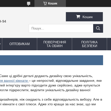
Кошик
Кошик
9-94
ПОВЕРНЕННЯ
ПОЛІТИКА
ОПТОВИКАМ
ТА ОБМІН
БЕЗПЕКИ
Саме ці дрібні деталі додають дизайну свою унікальність,
ля ванної кімнати
‒ це непростий, відповідальне завдання, яке
лей інтер'єру варто підходити дуже серйозно, адже купуються
могли підкреслити, виділити унікальність дизайну ванної
зайнерів, ніж скидають з себе відповідальність вибору. Але в
ої кімнати є свої плюси. Адже хто краще за нас знає, що ми