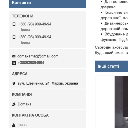
Для доповне
Контакти
дзеркал.
Класичне ви
дерев'яної, пл
Дизайнерськ
+380 (93) 909-49-94
дерев'яній рам
Ірина
Вбудоване д
+380 (98) 909-49-94
функцію. Піді
Ірина
Сьогодні аксесуа
будь-який смак, 
domaksmag@gmail.com
+380939094994
Інші статті
вул. Шевченка, 24, Харків, Україна
Domaks
Ірина