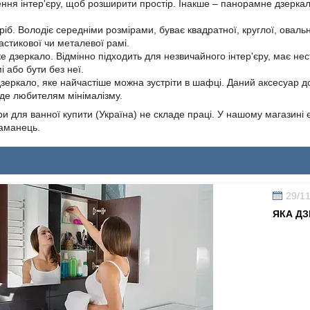
ння інтер'єру, щоб розширити простір. Інакше ‒ панорамне дзеркал
ріб. Володіє середніми розмірами, буває квадратної, круглої, ова
астикової чи металевої рамі.
е дзеркало. Відмінно підходить для незвичайного інтер'єру, має 
і або бути без неї.
зеркало, яке найчастіше можна зустріти в шафці. Даний аксесуар д
йде любителям мінімалізму.
ри для ванної купити (Україна) не складе праці. У нашому магазині 
гаманець.
29/1
ЯКА ДЗ