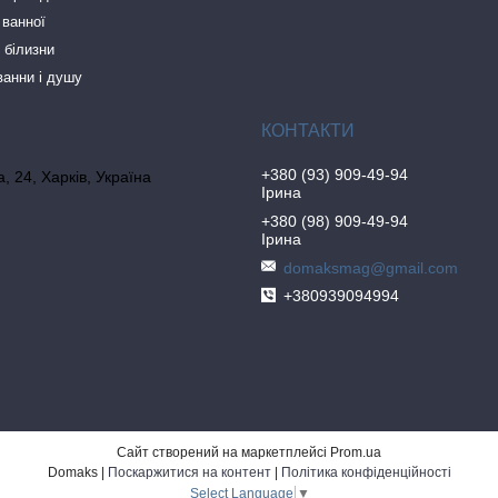
 ванної
 білизни
ванни і душу
+380 (93) 909-49-94
, 24, Харків, Україна
Ірина
+380 (98) 909-49-94
Ірина
domaksmag@gmail.com
+380939094994
Сайт створений на маркетплейсі
Prom.ua
Domaks |
Поскаржитися на контент
|
Політика конфіденційності
Select Language
▼